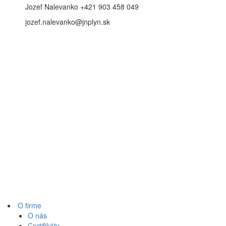
Jozef Nalevanko +421 903 458 049
jozef.nalevanko@jnplyn.sk
O firme
O nás
Certifikáty