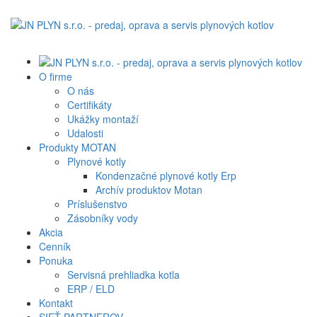
O firme
O nás
Certifikáty
Ukážky montaží
Udalosti
Produkty MOTAN
Plynové kotly
Kondenzačné plynové kotly Erp
Archív produktov Motan
Príslušenstvo
Zásobníky vody
Akcia
Cenník
Ponuka
Servisná prehliadka kotla
ERP / ELD
Kontakt