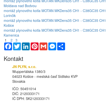
montáž plynového kotla MOTAN MKDens35 CH1 - C38GC35 CH1
Moldava nad Bodvou
montáž plynového kotla MOTAN MKDens35 CH1 - C38GC35 CH1
Lorinčik
montáž plynového kotla MOTAN MKDens35 CH1 - C38GC35 CH1
Košice
montáž plynového kotla MOTAN MKDens35 CH1 - C38GC35 CH1
Kamenica
1
2
3
Facebook
Twitter
LinkedIn
Pinterest
Gmail
Messenger
Share
Kontakt
JN PLYN, s.r.o.
Wuppertálska 1380/3
04023 Košice - mestská časť Sídlisko KVP
Slovakia
IČO: 50451014
DIČ: 2120333171
IČ DPH: SK2120333171