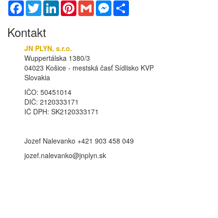
Facebook
Twitter
LinkedIn
Pinterest
Gmail
Messenger
Share
Kontakt
JN PLYN, s.r.o.
Wuppertálska 1380/3
04023 Košice - mestská časť Sídlisko KVP
Slovakia
IČO: 50451014
DIČ: 2120333171
IČ DPH: SK2120333171
Jozef Nalevanko +421 903 458 049
jozef.nalevanko@jnplyn.sk