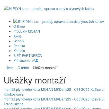
O firme
Produkty MOTAN
Akcia
Cenník
Ponuka
Kontakt
SIEŤ PARTNEROV
Prihlásenie
Úvod
O firme
Ukážky montaží
Ukážky montaží
montáž plynového kotla MOTAN MKDens25 - C38GC25 Košice ul.
Klimkovičová
montáž plynového kotla MOTAN MKDens25 - C38GC25 Košice ul.
Tranovského
montáž plynového kotla MOTAN MKDens25 - C38GC25 Lipany