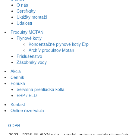
O nás
Certifikáty
Ukážky montaží
Udalosti
Produkty MOTAN
Plynové kotly
Kondenzačné plynové kotly Erp
Archív produktov Motan
Príslušenstvo
Zásobníky vody
Akcia
Cenník
Ponuka
Servisná prehliadka kotla
ERP / ELD
Kontakt
Online rezervácia
GDPR
©
2023 - 2026 JN PLYN s.r.o. - predaj, oprava a servis plynových