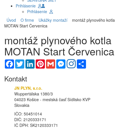
SERVISNÁ SIEŤ
Prihlásenie
Prihlásenie
Úvod
O firme
Ukážky montaží
montáž plynového kotla
MOTAN Start Červenica
montáž plynového kotla
MOTAN Start Červenica
Facebook
Twitter
LinkedIn
Pinterest
Gmail
Messenger
Share
Kontakt
JN PLYN, s.r.o.
Wuppertálska 1380/3
04023 Košice - mestská časť Sídlisko KVP
Slovakia
IČO: 50451014
DIČ: 2120333171
IČ DPH: SK2120333171