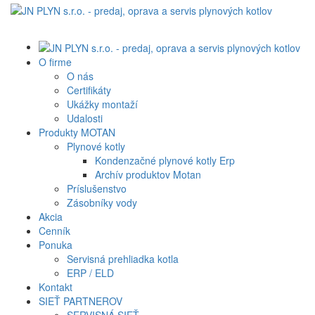
O firme
O nás
Certifikáty
Ukážky montaží
Udalosti
Produkty MOTAN
Plynové kotly
Kondenzačné plynové kotly Erp
Archív produktov Motan
Príslušenstvo
Zásobníky vody
Akcia
Cenník
Ponuka
Servisná prehliadka kotla
ERP / ELD
Kontakt
SIEŤ PARTNEROV