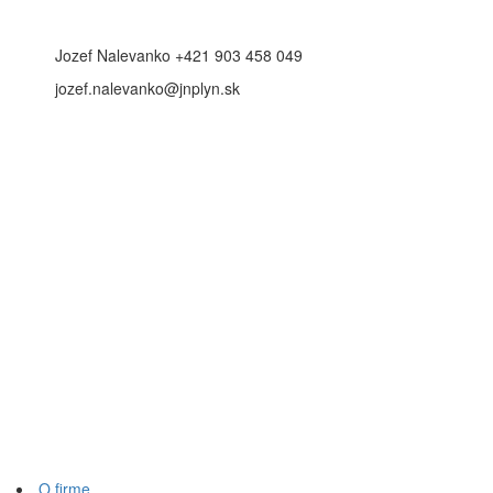
Jozef Nalevanko +421 903 458 049
jozef.nalevanko@jnplyn.sk
O firme