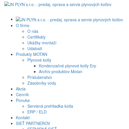
O firme
O nás
Certifikáty
Ukážky montaží
Udalosti
Produkty MOTAN
Plynové kotly
Kondenzačné plynové kotly Erp
Archív produktov Motan
Príslušenstvo
Zásobníky vody
Akcia
Cenník
Ponuka
Servisná prehliadka kotla
ERP / ELD
Kontakt
SIEŤ PARTNEROV