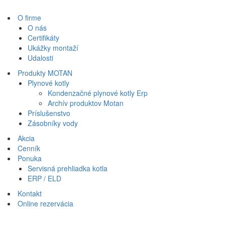
O firme
O nás
Certifikáty
Ukážky montaží
Udalosti
Produkty MOTAN
Plynové kotly
Kondenzačné plynové kotly Erp
Archív produktov Motan
Príslušenstvo
Zásobníky vody
Akcia
Cenník
Ponuka
Servisná prehliadka kotla
ERP / ELD
Kontakt
Online rezervácia