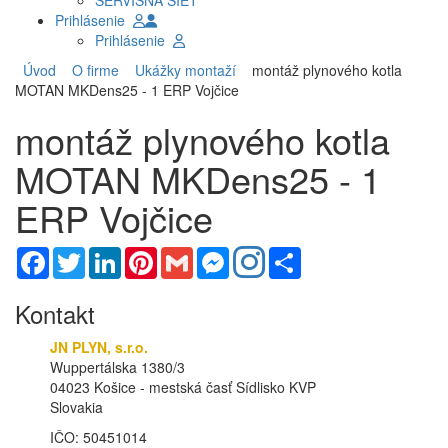
SERVISNÁ SIEŤ
Prihlásenie
Prihlásenie
Úvod
O firme
Ukážky montaží
montáž plynového kotla
MOTAN MKDens25 - 1 ERP Vojčice
montáž plynového kotla
MOTAN MKDens25 - 1
ERP Vojčice
Facebook
Twitter
LinkedIn
Pinterest
Gmail
Messenger
Share
Kontakt
JN PLYN, s.r.o.
Wuppertálska 1380/3
04023 Košice - mestská časť Sídlisko KVP
Slovakia
IČO: 50451014