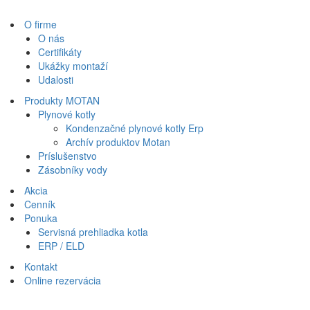
O firme
O nás
Certifikáty
Ukážky montaží
Udalosti
Produkty MOTAN
Plynové kotly
Kondenzačné plynové kotly Erp
Archív produktov Motan
Príslušenstvo
Zásobníky vody
Akcia
Cenník
Ponuka
Servisná prehliadka kotla
ERP / ELD
Kontakt
Online rezervácia