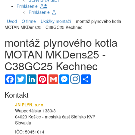
SERVISNÁ SIEŤ
Prihlásenie
Prihlásenie
Úvod
O firme
Ukážky montaží
montáž plynového kotla
MOTAN MKDens25 - C38GC25 Kechnec
montáž plynového kotla
MOTAN MKDens25 -
C38GC25 Kechnec
Facebook
Twitter
LinkedIn
Pinterest
Gmail
Messenger
Share
Kontakt
JN PLYN, s.r.o.
Wuppertálska 1380/3
04023 Košice - mestská časť Sídlisko KVP
Slovakia
IČO: 50451014