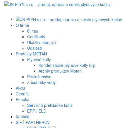
O firme
O nás
Certifikáty
Ukážky montaží
Udalosti
Produkty MOTAN
Plynové kotly
Kondenzačné plynové kotly Erp
Archív produktov Motan
Príslušenstvo
Zásobníky vody
Akcia
Cenník
Ponuka
Servisná prehliadka kotla
ERP / ELD
Kontakt
SIEŤ PARTNEROV