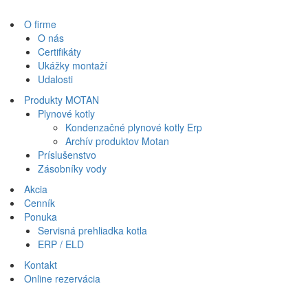
O firme
O nás
Certifikáty
Ukážky montaží
Udalosti
Produkty MOTAN
Plynové kotly
Kondenzačné plynové kotly Erp
Archív produktov Motan
Príslušenstvo
Zásobníky vody
Akcia
Cenník
Ponuka
Servisná prehliadka kotla
ERP / ELD
Kontakt
Online rezervácia