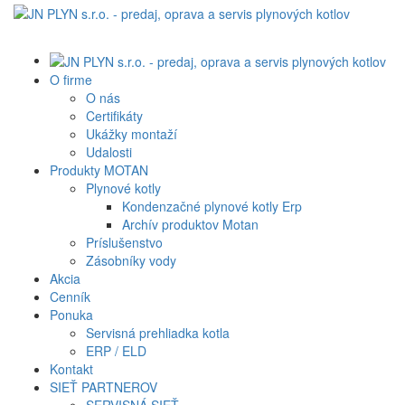
O firme
O nás
Certifikáty
Ukážky montaží
Udalosti
Produkty MOTAN
Plynové kotly
Kondenzačné plynové kotly Erp
Archív produktov Motan
Príslušenstvo
Zásobníky vody
Akcia
Cenník
Ponuka
Servisná prehliadka kotla
ERP / ELD
Kontakt
SIEŤ PARTNEROV