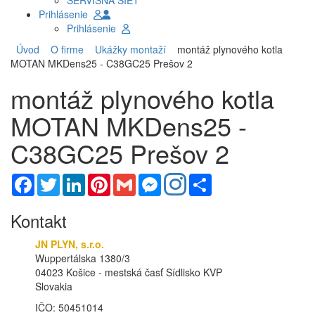
SERVISNÁ SIEŤ
Prihlásenie
Prihlásenie
Úvod
O firme
Ukážky montaží
montáž plynového kotla
MOTAN MKDens25 - C38GC25 Prešov 2
montáž plynového kotla
MOTAN MKDens25 -
C38GC25 Prešov 2
Facebook
Twitter
LinkedIn
Pinterest
Gmail
Messenger
Share
Kontakt
JN PLYN, s.r.o.
Wuppertálska 1380/3
04023 Košice - mestská časť Sídlisko KVP
Slovakia
IČO: 50451014