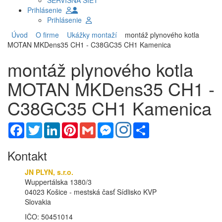
SERVISNÁ SIEŤ
Prihlásenie
Prihlásenie
Úvod
O firme
Ukážky montaží
montáž plynového kotla
MOTAN MKDens35 CH1 - C38GC35 CH1 Kamenica
montáž plynového kotla
MOTAN MKDens35 CH1 -
C38GC35 CH1 Kamenica
Facebook
Twitter
LinkedIn
Pinterest
Gmail
Messenger
Share
Kontakt
JN PLYN, s.r.o.
Wuppertálska 1380/3
04023 Košice - mestská časť Sídlisko KVP
Slovakia
IČO: 50451014