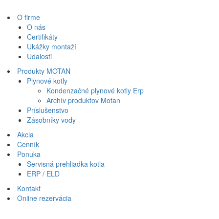
O firme
O nás
Certifikáty
Ukážky montaží
Udalosti
Produkty MOTAN
Plynové kotly
Kondenzačné plynové kotly Erp
Archív produktov Motan
Príslušenstvo
Zásobníky vody
Akcia
Cenník
Ponuka
Servisná prehliadka kotla
ERP / ELD
Kontakt
Online rezervácia