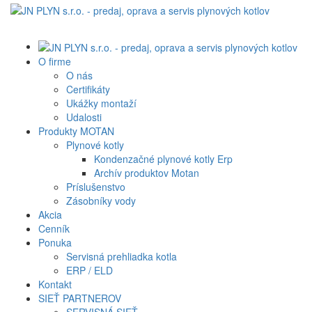
O firme
O nás
Certifikáty
Ukážky montaží
Udalosti
Produkty MOTAN
Plynové kotly
Kondenzačné plynové kotly Erp
Archív produktov Motan
Príslušenstvo
Zásobníky vody
Akcia
Cenník
Ponuka
Servisná prehliadka kotla
ERP / ELD
Kontakt
SIEŤ PARTNEROV