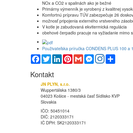
NOx a CO2 v spalinách ako je bežné
Primárny výmenník je vyrobený z kvalitnej vyso
Komfortnú prípravu TÚV zabezpečuje 26 doskový
možnosť pripojenia externého vrstveného zásob
V kotle je zabudovaná ekvitermická regulácia
obehové čerpadlo pracuje na vyžiadanie mimo s
Použivateľska príručka CONDENS PLUS 100 a 1
Facebook
Twitter
LinkedIn
Pinterest
Gmail
Messenger
Share
Kontakt
JN PLYN, s.r.o.
Wuppertálska 1380/3
04023 Košice - mestská časť Sídlisko KVP
Slovakia
IČO: 50451014
DIČ: 2120333171
IČ DPH: SK2120333171