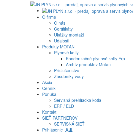
O firme
O nás
Certifikáty
Ukážky montaží
Udalosti
Produkty MOTAN
Plynové kotly
Kondenzačné plynové kotly Erp
Archív produktov Motan
Príslušenstvo
Zásobníky vody
Akcia
Cenník
Ponuka
Servisná prehliadka kotla
ERP / ELD
Kontakt
SIEŤ PARTNEROV
SERVISNÁ SIEŤ
Prihlásenie