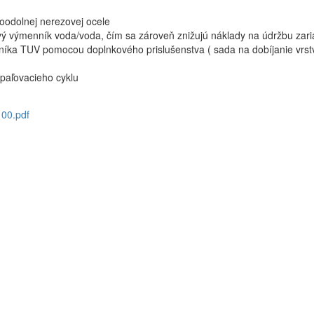
koodolnej nerezovej ocele
 výmenník voda/voda, čím sa zároveň znižujú náklady na údržbu zari
níka TUV pomocou doplnkového prislušenstva ( sada na dobíjanie vrst
paľovacieho cyklu
00.pdf