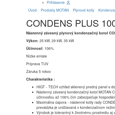
Prihlásenie
Úvod
Produkty MOTAN
Plynové kotly
Kondenzačn
CONDENS PLUS 10
Nástenný závesný plynový kondenzačný kotol 
Výkon:
25 kW, 29 kW, 35 kW
Účinnosť:
106%
Nízke emisie
Príprava TUV
Záruka 5 rokov
Charakteristika :
HIGT - TECH vzhľad sklenený predný panel s do
Nástenný závesný kondenzačný kotol MOTAN C
účinnosťou až 106% čím zabezpečuje hospodárno
Maximálna úspora - nástenné kotly rady CONDE
prevádzka je urdžiavaná v kondenzačnom reži
Výrobok je tolerantný k životnému prostrediu 