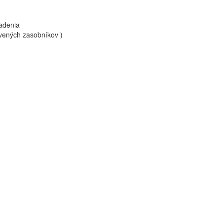
adenia
vených zasobníkov )