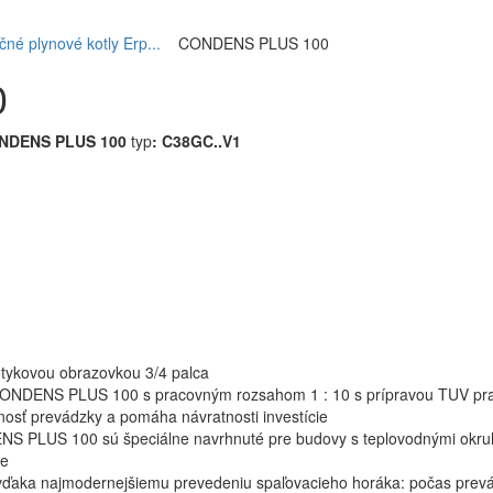
é plynové kotly Erp...
CONDENS PLUS 100
0
CONDENS PLUS 100
typ
: C38GC..V1
tykovou obrazovkou 3/4 palca
ONDENS PLUS 100 s pracovným rozsahom 1 : 10 s prípravou TUV pra
sť prevádzky a pomáha návratnosti investície
NS PLUS 100 sú špeciálne navrhnuté pre budovy s teplovodnými okruh
me
aj vďaka najmodernejšiemu prevedeniu spaľovacieho horáka: počas prev