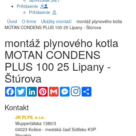
SERVISNÁ SIEŤ
Prihlásenie
Prihlásenie
Úvod
O firme
Ukážky montaží
montáž plynového kotla
MOTAN CONDENS PLUS 100 25 Lipany - Štúrova
montáž plynového kotla
MOTAN CONDENS
PLUS 100 25 Lipany -
Štúrova
Facebook
Twitter
LinkedIn
Pinterest
Gmail
Messenger
Share
Kontakt
JN PLYN, s.r.o.
Wuppertálska 1380/3
04023 Košice - mestská časť Sídlisko KVP
Slovakia