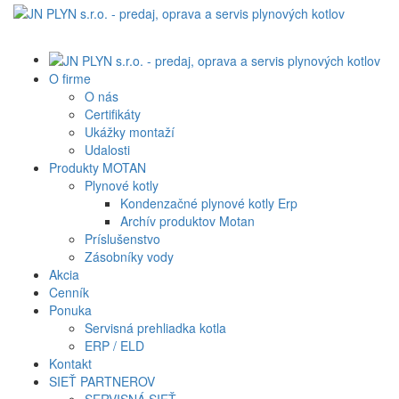
O firme
O nás
Certifikáty
Ukážky montaží
Udalosti
Produkty MOTAN
Plynové kotly
Kondenzačné plynové kotly Erp
Archív produktov Motan
Príslušenstvo
Zásobníky vody
Akcia
Cenník
Ponuka
Servisná prehliadka kotla
ERP / ELD
Kontakt
SIEŤ PARTNEROV