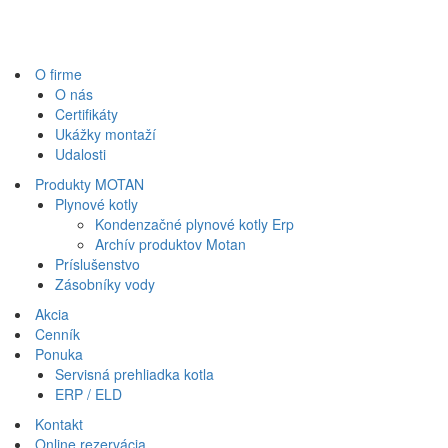
O firme
O nás
Certifikáty
Ukážky montaží
Udalosti
Produkty MOTAN
Plynové kotly
Kondenzačné plynové kotly Erp
Archív produktov Motan
Príslušenstvo
Zásobníky vody
Akcia
Cenník
Ponuka
Servisná prehliadka kotla
ERP / ELD
Kontakt
Online rezervácia