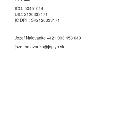
IČO: 50451014
DIČ: 2120333171
IČ DPH: SK2120333171
Jozef Nalevanko +421 903 458 049
jozef.nalevanko@jnplyn.sk