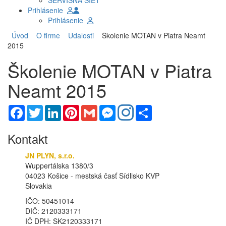
SERVISNÁ SIEŤ
Prihlásenie
Prihlásenie
Úvod
O firme
Udalosti
Školenie MOTAN v Piatra Neamt
2015
Školenie MOTAN v Piatra
Neamt 2015
Facebook
Twitter
LinkedIn
Pinterest
Gmail
Messenger
Share
Kontakt
JN PLYN, s.r.o.
Wuppertálska 1380/3
04023 Košice - mestská časť Sídlisko KVP
Slovakia
IČO: 50451014
DIČ: 2120333171
IČ DPH: SK2120333171