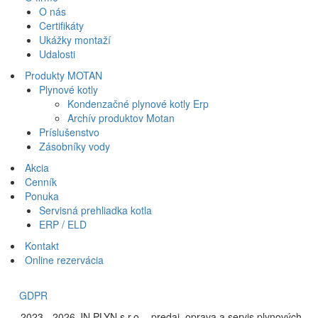
O nás
Certifikáty
Ukážky montaží
Udalosti
Produkty MOTAN
Plynové kotly
Kondenzačné plynové kotly Erp
Archív produktov Motan
Príslušenstvo
Zásobníky vody
Akcia
Cenník
Ponuka
Servisná prehliadka kotla
ERP / ELD
Kontakt
Online rezervácia
GDPR
©
2023 - 2026 JN PLYN s.r.o. - predaj, oprava a servis plynových