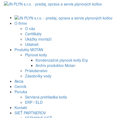
O firme
O nás
Certifikáty
Ukážky montaží
Udalosti
Produkty MOTAN
Plynové kotly
Kondenzačné plynové kotly Erp
Archív produktov Motan
Príslušenstvo
Zásobníky vody
Akcia
Cenník
Ponuka
Servisná prehliadka kotla
ERP / ELD
Kontakt
SIEŤ PARTNEROV