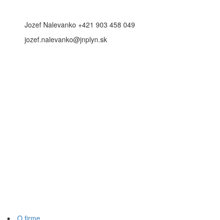
Jozef Nalevanko +421 903 458 049
jozef.nalevanko@jnplyn.sk
O firme